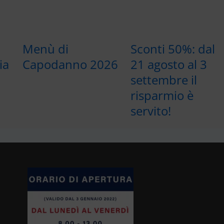
Menù di
Sconti 50%: dal
ia
Capodanno 2026
21 agosto al 3
settembre il
risparmio è
servito!