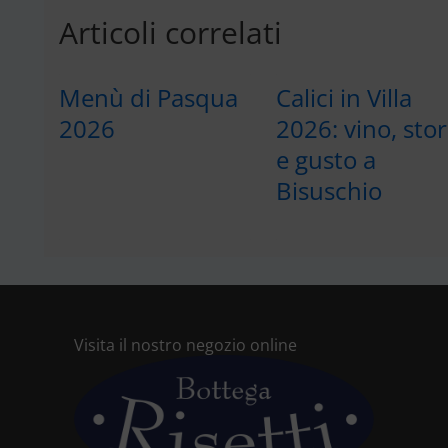
Articoli correlati
Menù di Pasqua
Calici in Villa
2026
2026: vino, stor
e gusto a
Bisuschio
Visita il nostro negozio online