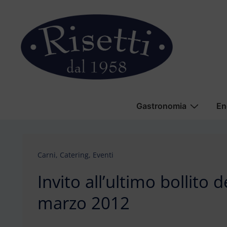
↓
Vai
al
contenuto
principale
Menu
Gastronomia
En
principale
Carni
,
Catering
,
Eventi
Invito all’ultimo bollito 
marzo 2012