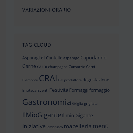
VARIAZIONI ORARIO
TAG CLOUD
Capodanno
Asparagi di Cantello
asparago
Carne
carni
champagne
Consorzio Carni
CRAI
degustazione
Piemonte
Dal produttore
Festività
Formaggi
formaggio
Enoteca
Eventi
Gastronomia
Griglia
grigliata
IlMioGigante
Il mio Gigante
menù
Iniziative
macelleria
lambrusco