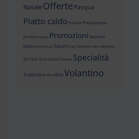
Offerte
Natale
Pasqua
Piatto caldo
Preparazione
Polenta
Promozioni
Raccolta
prodotto tipico
Salumi
bollini
San Silvestro
Ricorrenze
San Valentino
Specialità
Sci Club Orsa
Sconti
Scuola
Volantino
vino
Tradizione
Vini