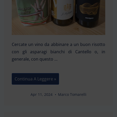
Cercate un vino da abbinare a un buon risotto
con gli asparagi bianchi di Cantello o, in
generale, con questo …
Vini
Continua A Leggere »
In
Abbinamento
Con
Gli
Apr 11, 2024
Marco Tomarelli
Asparagi
Bianchi
Di
Cantello