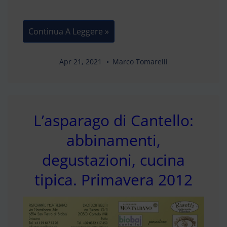
Risotto
Continua A Leggere »
Con
Asparagi
Bianchi
Di
Apr 21, 2021
Marco Tomarelli
Cantello
IGP
E
Timo
Fresco
L’asparago di Cantello:
abbinamenti,
degustazioni, cucina
tipica. Primavera 2012