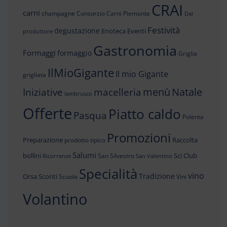
CRAI
carni
champagne
Consorzio Carni Piemonte
Dal
Festività
degustazione
Enoteca
Eventi
produttore
Gastronomia
Formaggi
formaggio
Griglia
IlMioGigante
Il mio Gigante
grigliata
menù
Iniziative
Natale
macelleria
lambrusco
Offerte
Piatto caldo
Pasqua
Polenta
Promozioni
Preparazione
Raccolta
prodotto tipico
Salumi
bollini
Sci Club
San Silvestro
Ricorrenze
San Valentino
Specialità
vino
Tradizione
Orsa
Sconti
Scuola
Vini
Volantino