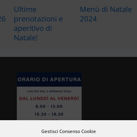
Ultime
Menù di Natale
26
prenotazioni e
2024
aperitivo di
Natale!
Gestisci Consenso Cookie