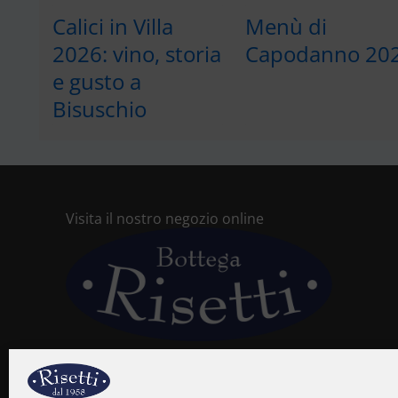
Calici in Villa
Menù di
2026: vino, storia
Capodanno 20
e gusto a
Bisuschio
Visita il nostro negozio online