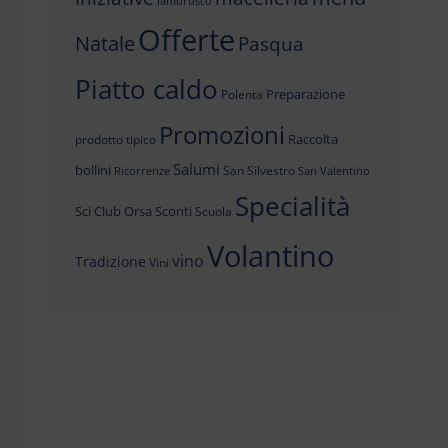
lambrusco
Offerte
Natale
Pasqua
Piatto caldo
Preparazione
Polenta
Promozioni
Raccolta
prodotto tipico
Salumi
bollini
San Silvestro
Ricorrenze
San Valentino
Specialità
Sci Club Orsa
Sconti
Scuola
Volantino
vino
Tradizione
Vini