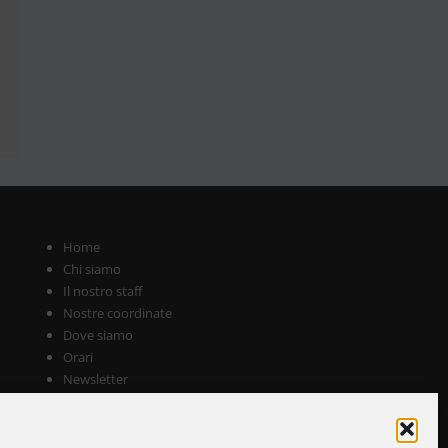
Home
Chi siamo
Il nostro staff
Nostre coordinate
Dove siamo
Orari
Newsletter
Privacy Policy
Politica dei cookie