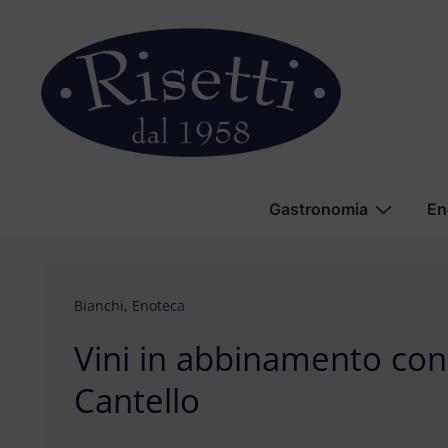
↓
Vai
al
contenuto
principale
Menu
Gastronomia
En
principale
Bianchi
,
Enoteca
Vini in abbinamento con 
Cantello