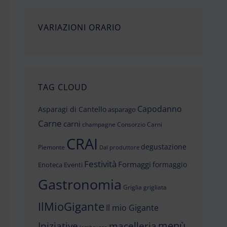
VARIAZIONI ORARIO
TAG CLOUD
Capodanno
Asparagi di Cantello
asparago
Carne
carni
champagne
Consorzio Carni
CRAI
degustazione
Piemonte
Dal produttore
Festività
Formaggi
formaggio
Enoteca
Eventi
Gastronomia
Griglia
grigliata
IlMioGigante
Il mio Gigante
menù
Iniziative
macelleria