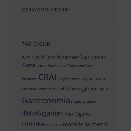
VARIAZIONI ORARIO
TAG CLOUD
Capodanno
Asparagi di Cantello
asparago
Carne
carni
champagne
Consorzio Carni
CRAI
degustazione
Piemonte
Dal produttore
Festività
Formaggi
formaggio
Enoteca
Eventi
Gastronomia
Griglia
grigliata
IlMioGigante
Il mio Gigante
menù
Iniziative
macelleria
lambrusco