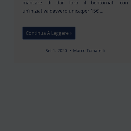
mancare di dar loro il bentornati con
un’iniziativa davvero unica:per 15€ …
Torna
Continua A Leggere »
A
Scuola
Con
CRAI
Set 1, 2020
Marco Tomarelli