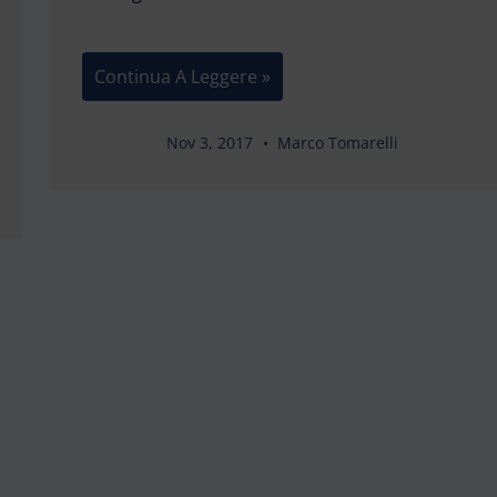
Amici
Continua A Leggere »
Animali
–
Peluche
WWF
Nov 3, 2017
Marco Tomarelli