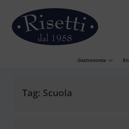
↓
Vai
al
contenuto
principale
Menu
Gastronomia
En
principale
Tag:
Scuola