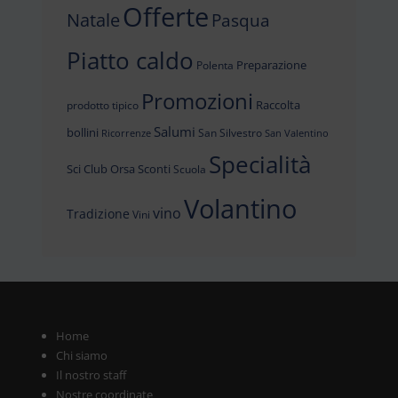
Offerte
Natale
Pasqua
Piatto caldo
Preparazione
Polenta
Promozioni
Raccolta
prodotto tipico
Salumi
bollini
San Silvestro
Ricorrenze
San Valentino
Specialità
Sci Club Orsa
Sconti
Scuola
Volantino
vino
Tradizione
Vini
Home
Chi siamo
Il nostro staff
Nostre coordinate