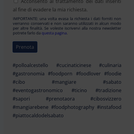
Acconsento al trattamento dei dati inseriti
al fine di evadere la mia richiesta.
IMPORTANTE: una volta evasa la richiesta i dati forniti non
verranno conservati e non saranno utilizzati in alcun modo
per altre finalità. Se voleste iscrivervi alla nostra newsletter
potrete farlo da
questa pagina
.
Prenota
#polloalcestello #cucinaticinese #culinaria
#gastronomia #foodporn #foodlover #foodie
#cibo #mangiare #sabato
#eventogastronomico #ticino #tradizione
#sapori #prenotaora #cibosvizzero
#mangiarebene #foodphotography #instafood
#piattocaldodelsabato