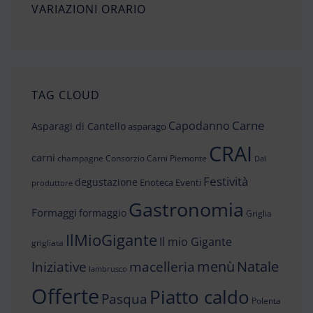
VARIAZIONI ORARIO
TAG CLOUD
Carne
Capodanno
Asparagi di Cantello
asparago
CRAI
carni
champagne
Consorzio Carni Piemonte
Dal
Festività
degustazione
Enoteca
Eventi
produttore
Gastronomia
Formaggi
formaggio
Griglia
IlMioGigante
Il mio Gigante
grigliata
menù
Iniziative
Natale
macelleria
lambrusco
Offerte
Piatto caldo
Pasqua
Polenta