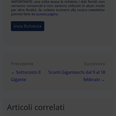
IMPORTANTE: una volta evasa la richiesta i dati forniti non
verranno conservati e non saranno utilizzati in alcun modo
per altre finalità. Se voleste iscrivervi alla nostra newsletter
potrete farlo da
questa pagina
.
Invia Richiesta
Navigazione
Precedente
Successivo
← Sottocosto Il
Sconti Giganteschi dal 9 al 18
articoli
Gigante
febbraio →
Articoli correlati