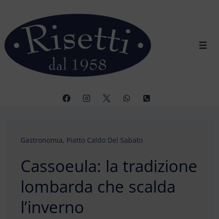
↓
Vai
al
contenuto
Men
principale
Gastronomia
,
Piatto Caldo Del Sabato
Cassoeula: la tradizione
lombarda che scalda
l’inverno