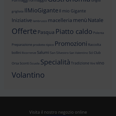
formaggio
Griglia
IlMioGigante
Il mio Gigante
grigliata
menù
Iniziative
Natale
macelleria
lambrusco
Offerte
Piatto caldo
Pasqua
Polenta
Promozioni
Preparazione
Raccolta
prodotto tipico
Salumi
bollini
Sci Club
San Silvestro
Ricorrenze
San Valentino
Specialità
vino
Tradizione
Orsa
Sconti
Scuola
Vini
Volantino
Visita il nostro negozio online