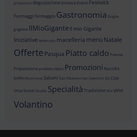
Festività
degustazione
Enoteca
Eventi
produttore
Gastronomia
Formaggi
formaggio
Griglia
IlMioGigante
Il mio Gigante
grigliata
menù
Iniziative
Natale
macelleria
lambrusco
Offerte
Piatto caldo
Pasqua
Polenta
Promozioni
Preparazione
Raccolta
prodotto tipico
Salumi
bollini
Sci Club
San Silvestro
Ricorrenze
San Valentino
Specialità
vino
Tradizione
Orsa
Sconti
Scuola
Vini
Volantino