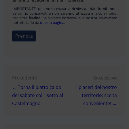
IMPORTANTE: una volta evasa la richiesta i dati forniti non
verranno conservati e non saranno utilizzati in alcun modo
per altre finalità. Se voleste iscrivervi alla nostra newsletter
potrete farlo da
questa pagina
.
Prenota
Navigazione
Precedente
Successivo
← Torna il piatto caldo
I piaceri del nostro
articoli
del sabato col risotto al
territorio: scelta
Castelmagno
conveniente! →