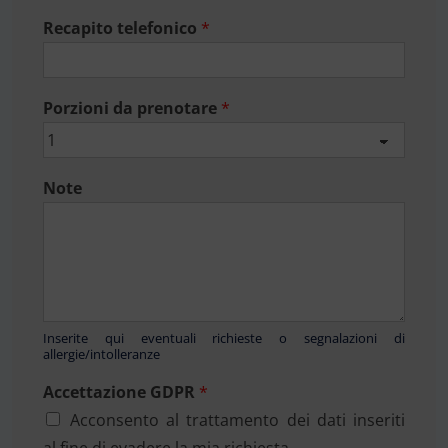
Recapito telefonico
*
Porzioni da prenotare
*
Note
Inserite qui eventuali richieste o segnalazioni di
allergie/intolleranze
Accettazione GDPR
*
Acconsento al trattamento dei dati inseriti
al fine di evadere la mia richiesta.