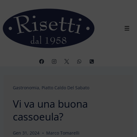
↓
Vai
al
contenuto
Men
principale
Gastronomia
,
Piatto Caldo Del Sabato
Vi va una buona
cassoeula?
Gen 31, 2024
Marco Tomarelli