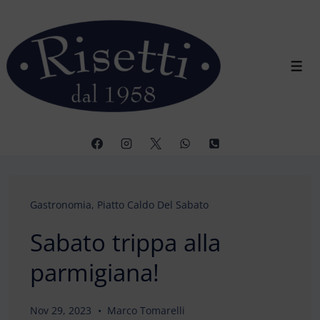
↓
Vai
al
contenuto
Men
principale
Gastronomia
,
Piatto Caldo Del Sabato
Sabato trippa alla
parmigiana!
Nov 29, 2023
Marco Tomarelli