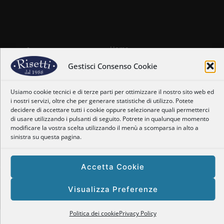
Home
Chi siamo
Gestisci Consenso Cookie
Il nostro staff
Nostre coordinate
Usiamo cookie tecnici e di terze parti per ottimizzare il nostro sito web ed
Dove siamo
i nostri servizi, oltre che per generare statistiche di utilizzo. Potete
Orari
decidere di accettare tutti i cookie oppure selezionare quali permetterci
Newsletter
di usare utilizzando i pulsanti di seguito. Potrete in qualunque momento
Privacy Policy
modificare la vostra scelta utilizzando il menù a scomparsa in alto a
Politica dei cookie
sinistra su questa pagina.
Accetta Cookie
Copyright © 2025 Enogastronomia Risetti – P.Iva: 01469660128
Visualizza Preferenze
Powered by
Tema responsive
| Site by
Tomarelli Marco
Politica dei cookie
Privacy Policy