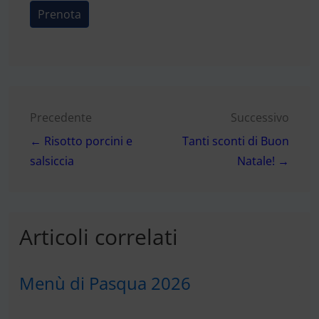
Prenota
Navigazione
Precedente
Successivo
← Risotto porcini e
Tanti sconti di Buon
articoli
salsiccia
Natale! →
Articoli correlati
Menù di Pasqua 2026