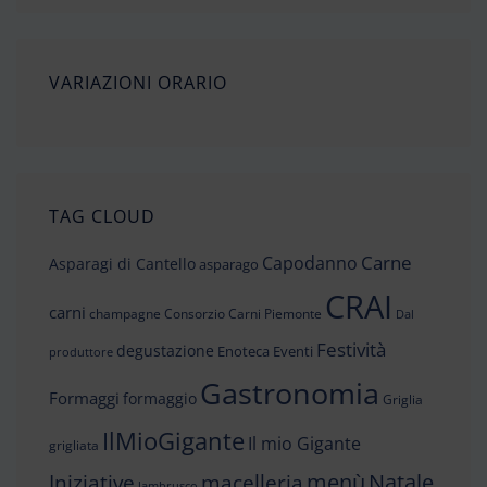
VARIAZIONI ORARIO
TAG CLOUD
Carne
Capodanno
Asparagi di Cantello
asparago
CRAI
carni
champagne
Consorzio Carni Piemonte
Dal
Festività
degustazione
Enoteca
Eventi
produttore
Gastronomia
Formaggi
formaggio
Griglia
IlMioGigante
Il mio Gigante
grigliata
menù
Iniziative
Natale
macelleria
lambrusco