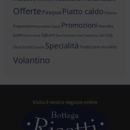
Offerte
Piatto caldo
Pasqua
Polenta
Promozioni
Preparazione
Raccolta
prodotto tipico
Salumi
bollini
Sci Club
San Silvestro
Ricorrenze
San Valentino
Specialità
vino
Tradizione
Orsa
Sconti
Scuola
Vini
Volantino
Visita il nostro negozio online