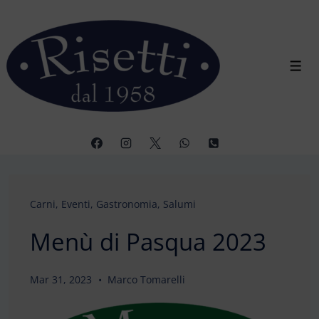
↓
Vai
al
contenuto
Men
principale
Carni
,
Eventi
,
Gastronomia
,
Salumi
Menù di Pasqua 2023
Mar 31, 2023
Marco Tomarelli