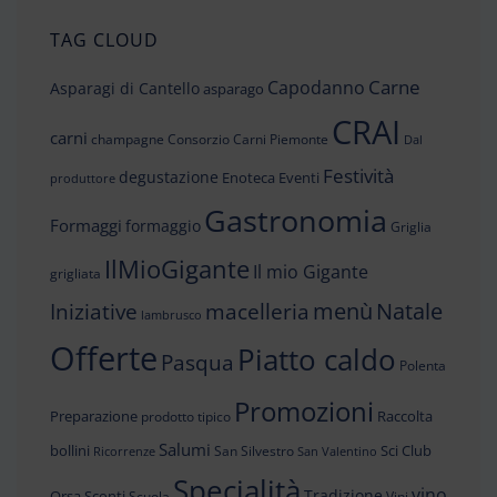
TAG CLOUD
Carne
Capodanno
Asparagi di Cantello
asparago
CRAI
carni
champagne
Consorzio Carni Piemonte
Dal
Festività
degustazione
Enoteca
Eventi
produttore
Gastronomia
Formaggi
formaggio
Griglia
IlMioGigante
Il mio Gigante
grigliata
menù
Iniziative
Natale
macelleria
lambrusco
Offerte
Piatto caldo
Pasqua
Polenta
Promozioni
Preparazione
Raccolta
prodotto tipico
Salumi
bollini
Sci Club
San Silvestro
Ricorrenze
San Valentino
Specialità
vino
Tradizione
Orsa
Sconti
Scuola
Vini