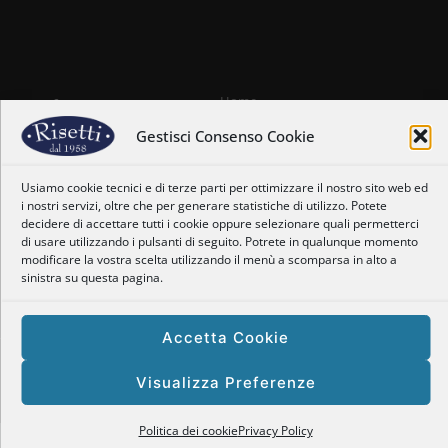
Home
Chi siamo
Gestisci Consenso Cookie
Il nostro staff
Nostre coordinate
Usiamo cookie tecnici e di terze parti per ottimizzare il nostro sito web ed
Dove siamo
i nostri servizi, oltre che per generare statistiche di utilizzo. Potete
Orari
decidere di accettare tutti i cookie oppure selezionare quali permetterci
Newsletter
di usare utilizzando i pulsanti di seguito. Potrete in qualunque momento
Privacy Policy
modificare la vostra scelta utilizzando il menù a scomparsa in alto a
Politica dei cookie
sinistra su questa pagina.
Accetta Cookie
Copyright © 2025 Enogastronomia Risetti – P.Iva: 01469660128
Visualizza Preferenze
Powered by
Tema responsive
| Site by
Tomarelli Marco
Politica dei cookie
Privacy Policy