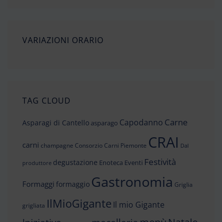
VARIAZIONI ORARIO
TAG CLOUD
Carne
Capodanno
Asparagi di Cantello
asparago
CRAI
carni
champagne
Consorzio Carni Piemonte
Dal
Festività
degustazione
Enoteca
Eventi
produttore
Gastronomia
Formaggi
formaggio
Griglia
IlMioGigante
Il mio Gigante
grigliata
menù