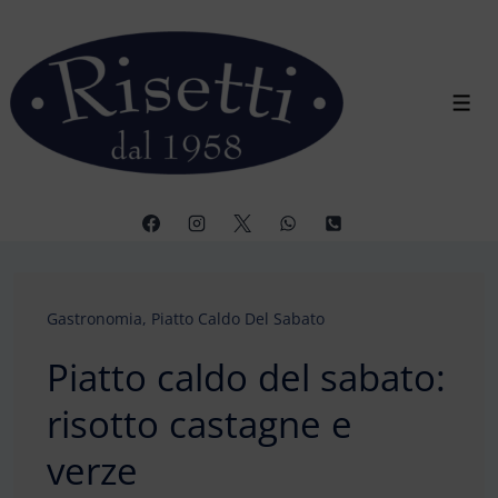
↓
Vai
al
contenuto
Men
principale
Gastronomia
,
Piatto Caldo Del Sabato
Piatto caldo del sabato:
risotto castagne e
verze