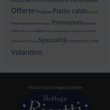
Iniziative
Natale
macelleria
lambrusco
Offerte
Piatto caldo
Pasqua
Polenta
Promozioni
Preparazione
Raccolta
prodotto tipico
Salumi
bollini
Sci Club
San Silvestro
Ricorrenze
San Valentino
Specialità
vino
Tradizione
Orsa
Sconti
Scuola
Vini
Volantino
Visita il nostro negozio online