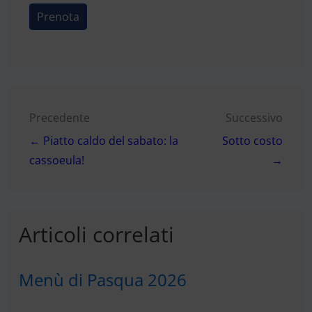
Prenota
Navigazione
Precedente
Successivo
← Piatto caldo del sabato: la
Sotto costo
articoli
cassoeula!
→
Articoli correlati
Menù di Pasqua 2026