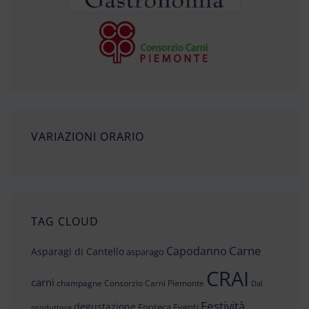
VARIAZIONI ORARIO
TAG CLOUD
Carne
Capodanno
Asparagi di Cantello
asparago
CRAI
carni
champagne
Consorzio Carni Piemonte
Dal
Festività
degustazione
Enoteca
Eventi
produttore