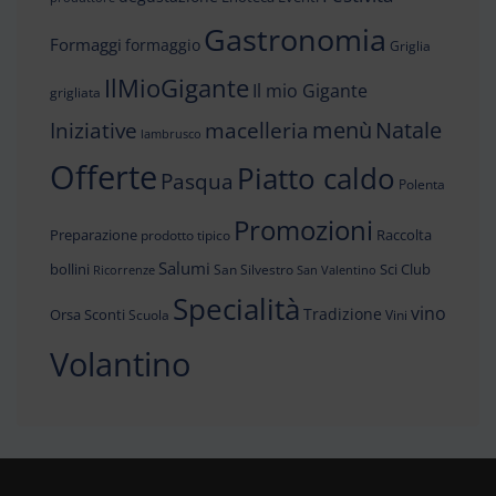
Gastronomia
Formaggi
formaggio
Griglia
IlMioGigante
Il mio Gigante
grigliata
menù
Iniziative
Natale
macelleria
lambrusco
Offerte
Piatto caldo
Pasqua
Polenta
Promozioni
Preparazione
Raccolta
prodotto tipico
Salumi
bollini
Sci Club
San Silvestro
Ricorrenze
San Valentino
Specialità
vino
Tradizione
Orsa
Sconti
Scuola
Vini
Volantino