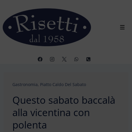
↓
Vai
al
contenuto
Men
principale
Gastronomia
,
Piatto Caldo Del Sabato
Questo sabato baccalà
alla vicentina con
polenta