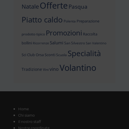
Offerte
Natale
Pasqua
Piatto caldo
Preparazione
Polenta
Promozioni
Raccolta
prodotto tipico
Salumi
bollini
San Silvestro
Ricorrenze
San Valentino
Specialità
Sci Club Orsa
Sconti
Scuola
Volantino
vino
Tradizione
Vini
Home
Chi siamo
Il nostro staff
Nostre coordinate