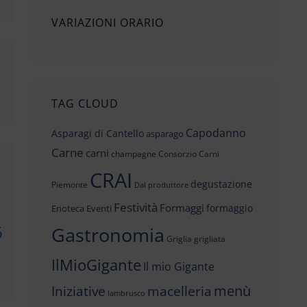
VARIAZIONI ORARIO
TAG CLOUD
Capodanno
Asparagi di Cantello
asparago
Carne
carni
champagne
Consorzio Carni
CRAI
degustazione
Piemonte
Dal produttore
Festività
Formaggi
formaggio
Enoteca
Eventi
6
Gastronomia
Griglia
grigliata
IlMioGigante
Il mio Gigante
menù
Iniziative
macelleria
lambrusco