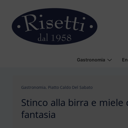
↓
Vai
al
contenuto
principale
Menu
Gastronomia
En
principale
Gastronomia
,
Piatto Caldo Del Sabato
Stinco alla birra e miele
fantasia