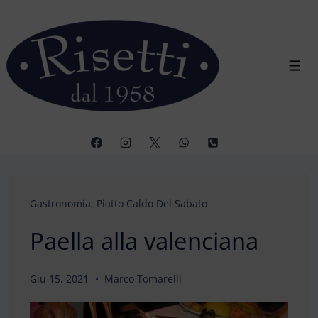
↓
Vai
al
contenuto
Men
principale
Gastronomia
,
Piatto Caldo Del Sabato
Paella alla valenciana
Giu 15, 2021
Marco Tomarelli