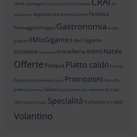
CRAI
carni
champagne
Consorzio Carni Piemonte
Dal
Festività
degustazione
Enoteca
Eventi
produttore
Gastronomia
Formaggi
formaggio
Griglia
IlMioGigante
Il mio Gigante
grigliata
menù
Iniziative
Natale
macelleria
lambrusco
Offerte
Piatto caldo
Pasqua
Polenta
Promozioni
Preparazione
Raccolta
prodotto tipico
Salumi
bollini
Sci Club
San Silvestro
Ricorrenze
San Valentino
Specialità
vino
Tradizione
Orsa
Sconti
Scuola
Vini
Volantino