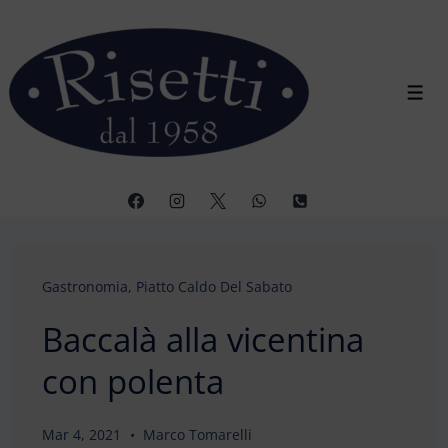
↓
Vai
al
contenuto
Men
principale
Gastronomia
,
Piatto Caldo Del Sabato
Baccalà alla vicentina
con polenta
Mar 4, 2021
Marco Tomarelli