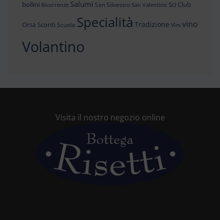
Salumi
bollini
Sci Club
San Silvestro
Ricorrenze
San Valentino
Specialità
vino
Tradizione
Orsa
Sconti
Scuola
Vini
Volantino
Visita il nostro negozio online