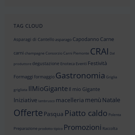
TAG CLOUD
Carne
Capodanno
Asparagi di Cantello
asparago
CRAI
carni
champagne
Consorzio Carni Piemonte
Dal
Festività
degustazione
Enoteca
Eventi
produttore
Gastronomia
Formaggi
formaggio
Griglia
IlMioGigante
Il mio Gigante
grigliata
menù
Iniziative
Natale
macelleria
lambrusco
Offerte
Piatto caldo
Pasqua
Polenta
Promozioni
Preparazione
Raccolta
prodotto tipico