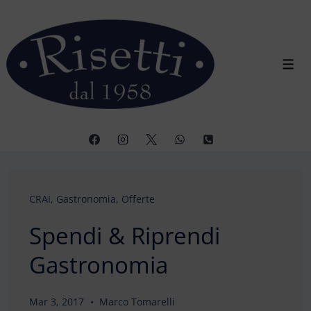
↓
Vai
al
contenuto
Men
principale
CRAI
,
Gastronomia
,
Offerte
Spendi & Riprendi
Gastronomia
Mar 3, 2017
Marco Tomarelli