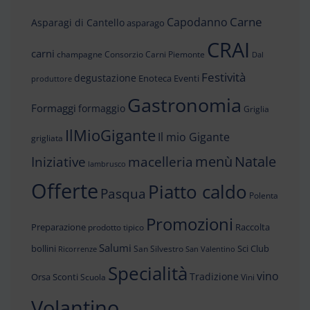
Carne
Capodanno
Asparagi di Cantello
asparago
CRAI
carni
champagne
Consorzio Carni Piemonte
Dal
Festività
degustazione
Enoteca
Eventi
produttore
Gastronomia
Formaggi
formaggio
Griglia
IlMioGigante
Il mio Gigante
grigliata
menù
Iniziative
Natale
macelleria
lambrusco
Offerte
Piatto caldo
Pasqua
Polenta
Promozioni
Preparazione
Raccolta
prodotto tipico
Salumi
bollini
Sci Club
San Silvestro
Ricorrenze
San Valentino
Specialità
vino
Tradizione
Orsa
Sconti
Scuola
Vini
Volantino