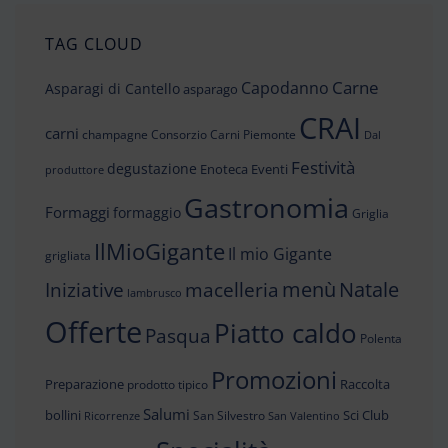
TAG CLOUD
Carne
Capodanno
Asparagi di Cantello
asparago
CRAI
carni
champagne
Consorzio Carni Piemonte
Dal
Festività
degustazione
Enoteca
Eventi
produttore
Gastronomia
Formaggi
formaggio
Griglia
IlMioGigante
Il mio Gigante
grigliata
menù
Iniziative
Natale
macelleria
lambrusco
Offerte
Piatto caldo
Pasqua
Polenta
Promozioni
Preparazione
Raccolta
prodotto tipico
Salumi
bollini
Sci Club
San Silvestro
Ricorrenze
San Valentino