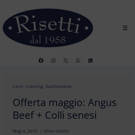
↓
Vai
al
contenuto
Men
principale
Carni
,
Catering
,
Gastronomia
Offerta maggio: Angus
Beef + Colli senesi
Mag 4, 2015
Silvia Gottini