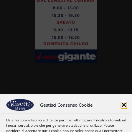
Home
Chi siamo
Gestisci Consenso Cookie
Il nostro staff
Nostre coordinate
Usiamo cookie tecnici e di terze parti per ottimizzare il nostro sito web ed
Dove siamo
i nostri servizi, oltre che per generare statistiche di utilizzo. Potete
Orari
decidere di accettare tutti i cookie oppure selezionare quali permetterci