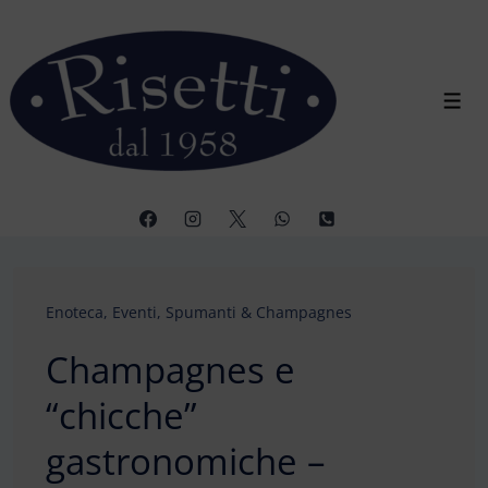
↓
Vai
al
contenuto
Men
principale
Enoteca
,
Eventi
,
Spumanti & Champagnes
Champagnes e
“chicche”
gastronomiche –