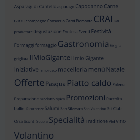
Carne
Capodanno
Asparagi di Cantello
asparago
CRAI
carni
champagne
Consorzio Carni Piemonte
Dal
Festività
degustazione
Enoteca
Eventi
produttore
Gastronomia
Formaggi
formaggio
Griglia
IlMioGigante
Il mio Gigante
grigliata
menù
Iniziative
Natale
macelleria
lambrusco
Offerte
Piatto caldo
Pasqua
Polenta
Promozioni
Preparazione
Raccolta
prodotto tipico
Salumi
bollini
Sci Club
San Silvestro
Ricorrenze
San Valentino
Specialità
vino
Tradizione
Orsa
Sconti
Scuola
Vini
Volantino