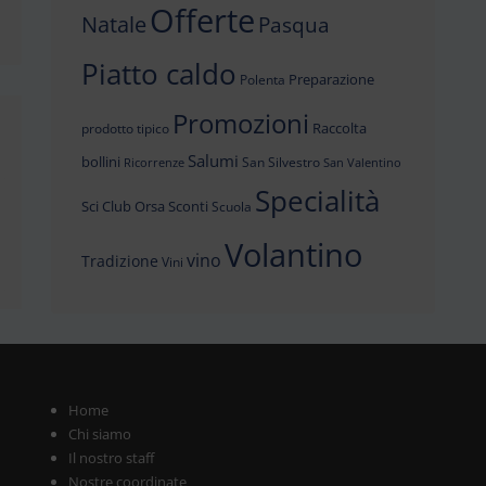
Offerte
Natale
Pasqua
Piatto caldo
Preparazione
Polenta
Promozioni
Raccolta
prodotto tipico
Salumi
bollini
San Silvestro
Ricorrenze
San Valentino
Specialità
Sci Club Orsa
Sconti
Scuola
Volantino
vino
Tradizione
Vini
Home
Chi siamo
Il nostro staff
Nostre coordinate