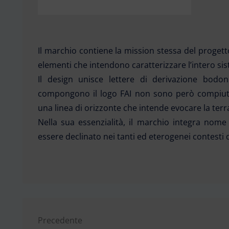
Il marchio contiene la mission stessa del progetto: 
elementi che intendono caratterizzare l’intero si
Il design unisce lettere di derivazione bodoni
compongono il logo FAI non sono però compiute,
una linea di orizzonte che intende evocare la terra
Nella sua essenzialità, il marchio integra nom
essere declinato nei tanti ed eterogenei contesti 
Navigazione
Precedente