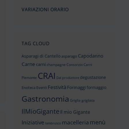
VARIAZIONI ORARIO
TAG CLOUD
Capodanno
Asparagi di Cantello
asparago
Carne
carni
champagne
Consorzio Carni
CRAI
degustazione
Piemonte
Dal produttore
Festività
Formaggi
formaggio
Enoteca
Eventi
Gastronomia
Griglia
grigliata
IlMioGigante
Il mio Gigante
menù
Iniziative
macelleria
lambrusco