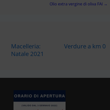
Olio extra vergine di oliva FAI →
Macelleria:
Verdure a km 0
Natale 2021