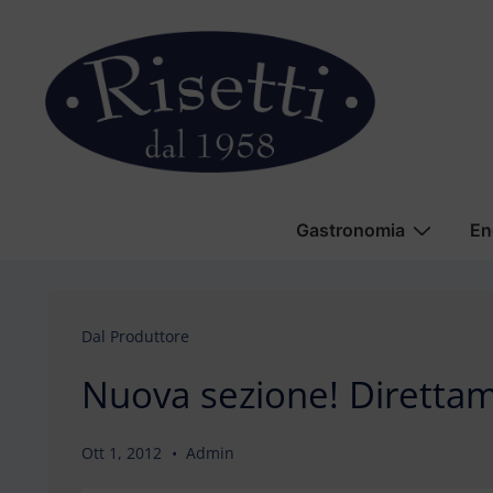
↓
Vai
al
contenuto
principale
Menu
Gastronomia
En
principale
Dal Produttore
Nuova sezione! Direttam
Ott 1, 2012
Admin