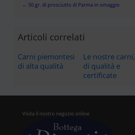
← 50 gr. di prosciutto di Parma in omaggio
articoli
Articoli correlati
Carni piemontesi
Le nostre carni,
di alta qualità
di qualità e
certificate
Visita il nostro negozio online