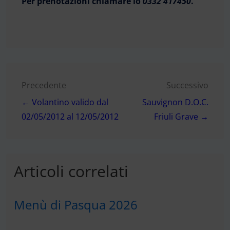
Per prenotazioni chiamare lo
0332 417450
.
Navigazione
Precedente
Successivo
← Volantino valido dal
Sauvignon D.O.C.
articoli
02/05/2012 al 12/05/2012
Friuli Grave →
Articoli correlati
Menù di Pasqua 2026