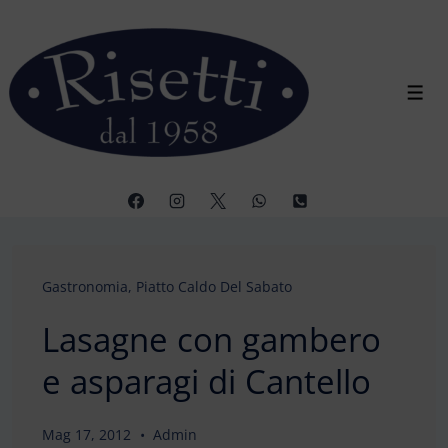
↓
Vai
al
contenuto
Men
principale
Gastronomia
,
Piatto Caldo Del Sabato
Lasagne con gambero
e asparagi di Cantello
Mag 17, 2012
Admin