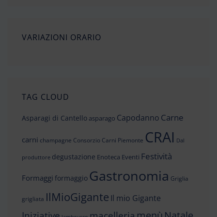
VARIAZIONI ORARIO
TAG CLOUD
Carne
Capodanno
Asparagi di Cantello
asparago
CRAI
carni
champagne
Consorzio Carni Piemonte
Dal
Festività
degustazione
Enoteca
Eventi
produttore
Gastronomia
Formaggi
formaggio
Griglia
IlMioGigante
Il mio Gigante
grigliata
menù
Iniziative
Natale
macelleria