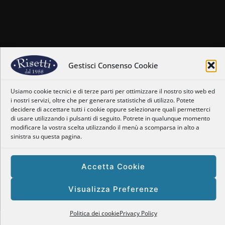
Home
Chi siamo
Gestisci Consenso Cookie
Il nostro staff
Nostre coordinate
Usiamo cookie tecnici e di terze parti per ottimizzare il nostro sito web ed
Dove siamo
i nostri servizi, oltre che per generare statistiche di utilizzo. Potete
Orari
decidere di accettare tutti i cookie oppure selezionare quali permetterci
Newsletter
di usare utilizzando i pulsanti di seguito. Potrete in qualunque momento
Privacy Policy
modificare la vostra scelta utilizzando il menù a scomparsa in alto a
sinistra su questa pagina.
Politica dei cookie
Accetta Cookie
Copyright © 2025 Enogastronomia Risetti – P.Iva: 01469660128
Visualizza Preferenze
Powered by
Tema responsive
| Site by
Tomarelli Marco
Politica dei cookie
Privacy Policy