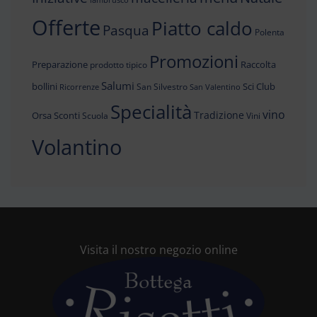
lambrusco
Offerte
Piatto caldo
Pasqua
Polenta
Promozioni
Preparazione
Raccolta
prodotto tipico
Salumi
bollini
Sci Club
San Silvestro
Ricorrenze
San Valentino
Specialità
vino
Tradizione
Orsa
Sconti
Scuola
Vini
Volantino
Visita il nostro negozio online