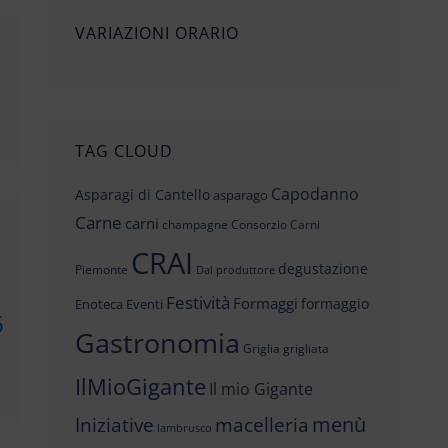
VARIAZIONI ORARIO
TAG CLOUD
Capodanno
Asparagi di Cantello
asparago
Carne
carni
champagne
Consorzio Carni
CRAI
degustazione
Piemonte
Dal produttore
Festività
Formaggi
formaggio
Enoteca
Eventi
6
Gastronomia
Griglia
grigliata
IlMioGigante
Il mio Gigante
menù
Iniziative
macelleria
lambrusco