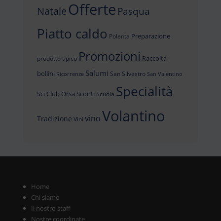
Offerte
Natale
Pasqua
Piatto caldo
Preparazione
Polenta
Promozioni
Raccolta
prodotto tipico
Salumi
bollini
San Silvestro
Ricorrenze
San Valentino
Specialità
Sci Club Orsa
Sconti
Scuola
Volantino
vino
Tradizione
Vini
Home
Chi siamo
Il nostro staff
Nostre coordinate