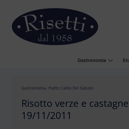
↓
Vai
al
contenuto
principale
Menu
Gastronomia
En
principale
Gastronomia
,
Piatto Caldo Del Sabato
Risotto verze e castagne
19/11/2011