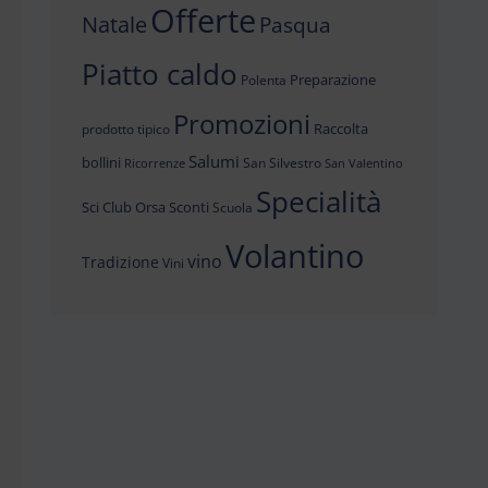
Offerte
Natale
Pasqua
Piatto caldo
Preparazione
Polenta
Promozioni
Raccolta
prodotto tipico
Salumi
bollini
San Silvestro
Ricorrenze
San Valentino
Specialità
Sci Club Orsa
Sconti
Scuola
Volantino
vino
Tradizione
Vini