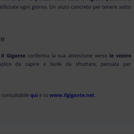
tilizzate ogni giorno. Un aiuto concreto per tenere sotto
ne
,
Il Gigante
conferma la sua attenzione verso
le vostre
ice da capire e facile da sfruttare, pensata per
è consultabile
qui
e su
www.ilgigante.net
.