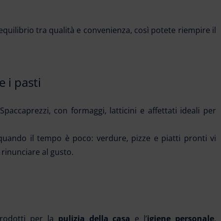
quilibrio tra qualità e convenienza, così potete riempire il
 i pasti
paccaprezzi, con formaggi, latticini e affettati ideali per
quando il tempo è poco: verdure, pizze e piatti pronti vi
 rinunciare al gusto.
prodotti per la
pulizia della casa
e l’
igiene personale
,