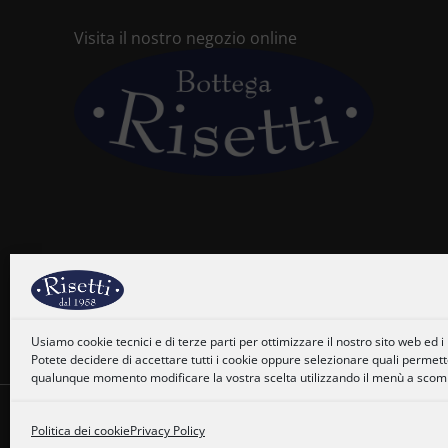
Visita il nostro negozio online
Usiamo cookie tecnici e di terze parti per ottimizzare il nostro sito web ed i n
Potete decidere di accettare tutti i cookie oppure selezionare quali permetter
qualunque momento modificare la vostra scelta utilizzando il menù a scompa
Politica dei cookie
Privacy Policy