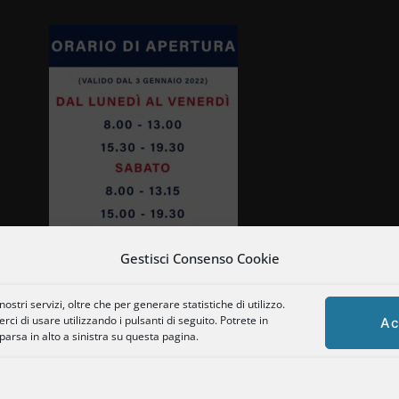
Gestisci Consenso Cookie
ostri servizi, oltre che per generare statistiche di utilizzo.
ci di usare utilizzando i pulsanti di seguito. Potrete in
Ac
rsa in alto a sinistra su questa pagina.
Copyright © 2025 Enogastronomia Risetti – P.Iva: 01469660128
Powered by
Tema responsive
| Site by
Tomarelli Marco