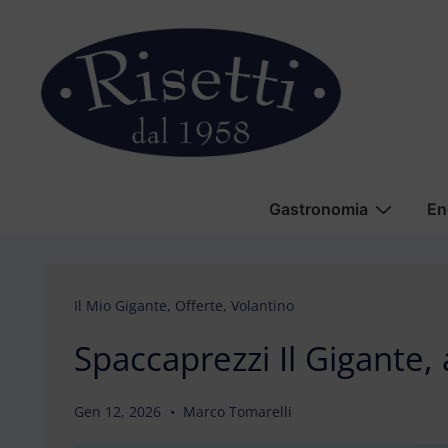
↓
Vai
al
contenuto
principale
Menu
Gastronomia
En
principale
Il Mio Gigante
,
Offerte
,
Volantino
Spaccaprezzi Il Gigante,
Gen 12, 2026
Marco Tomarelli