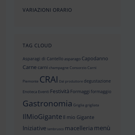
VARIAZIONI ORARIO
TAG CLOUD
Capodanno
Asparagi di Cantello
asparago
Carne
carni
champagne
Consorzio Carni
CRAI
degustazione
Piemonte
Dal produttore
Festività
Formaggi
formaggio
Enoteca
Eventi
Gastronomia
Griglia
grigliata
IlMioGigante
Il mio Gigante
menù
Iniziative
macelleria
lambrusco