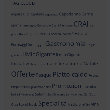
TAG CLOUD
Carne
Capodanno
Asparagi di Cantello
asparago
CRAI
carni
champagne
Consorzio Carni Piemonte
Dal
Festività
degustazione
Enoteca
Eventi
produttore
Gastronomia
Formaggi
formaggio
Griglia
IlMioGigante
Il mio Gigante
grigliata
menù
Iniziative
Natale
macelleria
lambrusco
Offerte
Piatto caldo
Pasqua
Polenta
Promozioni
Preparazione
Raccolta
prodotto tipico
Salumi
bollini
Sci Club
San Silvestro
Ricorrenze
San Valentino
Specialità
vino
Tradizione
Orsa
Sconti
Scuola
Vini