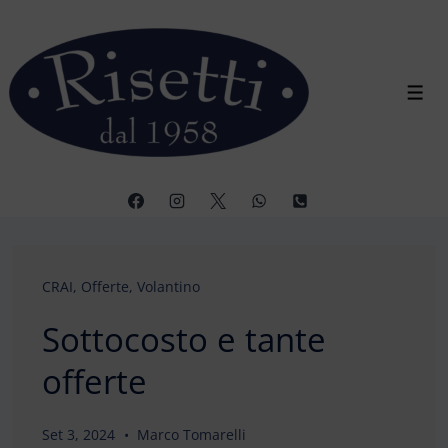
↓
Vai
al
contenuto
Men
principale
CRAI
,
Offerte
,
Volantino
Sottocosto e tante
offerte
Set 3, 2024
Marco Tomarelli