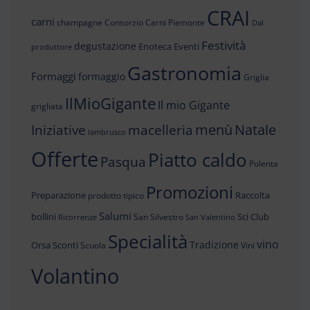
CRAI
carni
champagne
Consorzio Carni Piemonte
Dal
Festività
degustazione
Enoteca
Eventi
produttore
Gastronomia
Formaggi
formaggio
Griglia
IlMioGigante
Il mio Gigante
grigliata
menù
Iniziative
Natale
macelleria
lambrusco
Offerte
Piatto caldo
Pasqua
Polenta
Promozioni
Preparazione
Raccolta
prodotto tipico
Salumi
bollini
Sci Club
San Silvestro
Ricorrenze
San Valentino
Specialità
vino
Tradizione
Orsa
Sconti
Scuola
Vini
Volantino