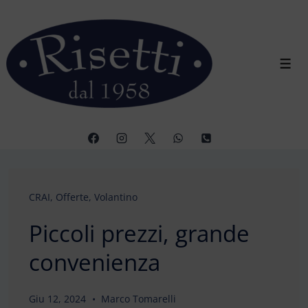
↓
Vai
al
contenuto
Men
principale
CRAI
,
Offerte
,
Volantino
Piccoli prezzi, grande
convenienza
Giu 12, 2024
Marco Tomarelli