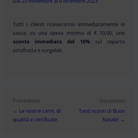
Dal 23 novembre al 6 dicembre 2023
Tutti i clienti riceveranno immediatamente in
cassa, su una spesa minima di € 10,00, uno
sconto immediato del 10%
sul reparto
ortofrutta e surgelati.
Navigazione
Precedente
Successivo
← Le nostre carni, di
Tanti sconti di Buon
articoli
qualità e certificate
Natale! →