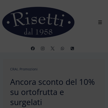
↓
Vai
al
contenuto
Men
principale
CRAI
,
Promozioni
Ancora sconto del 10%
su ortofrutta e
surgelati