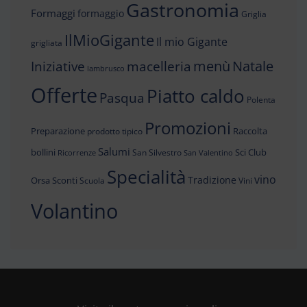
Gastronomia
Formaggi
formaggio
Griglia
IlMioGigante
Il mio Gigante
grigliata
menù
Iniziative
Natale
macelleria
lambrusco
Offerte
Piatto caldo
Pasqua
Polenta
Promozioni
Preparazione
Raccolta
prodotto tipico
Salumi
bollini
Sci Club
San Silvestro
Ricorrenze
San Valentino
Specialità
vino
Tradizione
Orsa
Sconti
Scuola
Vini
Volantino