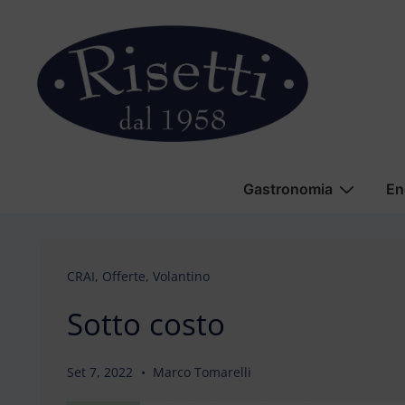
↓
Vai
al
contenuto
principale
Menu
Gastronomia
En
principale
CRAI
,
Offerte
,
Volantino
Sotto costo
Set 7, 2022
Marco Tomarelli