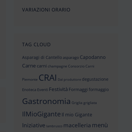
VARIAZIONI ORARIO
TAG CLOUD
Capodanno
Asparagi di Cantello
asparago
Carne
carni
champagne
Consorzio Carni
CRAI
degustazione
Piemonte
Dal produttore
Festività
Formaggi
formaggio
Enoteca
Eventi
Gastronomia
Griglia
grigliata
IlMioGigante
Il mio Gigante
menù
Iniziative
macelleria
lambrusco