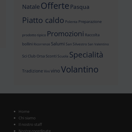
Offerte
Natale
Pasqua
Piatto caldo
Preparazione
Polenta
i
Promozioni
Raccolta
prodotto tipico
Salumi
bollini
San Silvestro
Ricorrenze
San Valentino
Specialità
Sci Club Orsa
Sconti
Scuola
Volantino
vino
Tradizione
Vini
Home
Chi siamo
Il nostro staff
Nostre coordinate