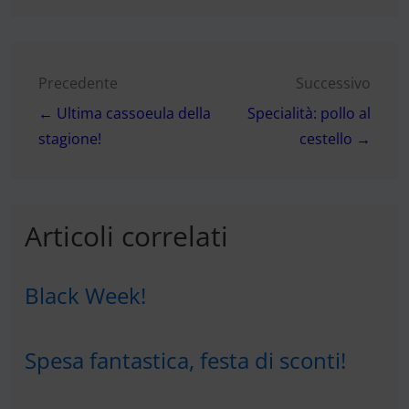
Navigazione
Precedente
Successivo
← Ultima cassoeula della
Specialità: pollo al
articoli
stagione!
cestello →
Articoli correlati
Black Week!
Spesa fantastica, festa di sconti!