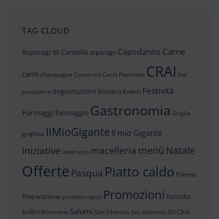
TAG CLOUD
Carne
Capodanno
Asparagi di Cantello
asparago
CRAI
carni
champagne
Consorzio Carni Piemonte
Dal
Festività
degustazione
Enoteca
Eventi
produttore
Gastronomia
Formaggi
formaggio
Griglia
IlMioGigante
Il mio Gigante
grigliata
menù
Iniziative
Natale
macelleria
lambrusco
Offerte
Piatto caldo
Pasqua
Polenta
Promozioni
Preparazione
Raccolta
prodotto tipico
Salumi
bollini
Sci Club
San Silvestro
Ricorrenze
San Valentino