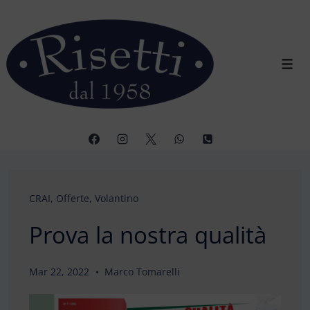
↓
Vai
al
contenuto
Men
principale
CRAI
,
Offerte
,
Volantino
Prova la nostra qualità
Mar 22, 2022
Marco Tomarelli