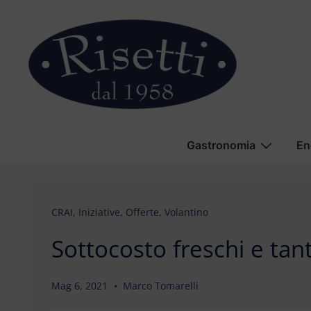
↓
Vai
al
contenuto
principale
Menu
Gastronomia
En
principale
CRAI
,
Iniziative
,
Offerte
,
Volantino
Sottocosto freschi e tan
Mag 6, 2021
Marco Tomarelli