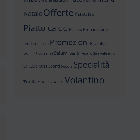
lambrusco
Offerte
Natale
Pasqua
Piatto caldo
Preparazione
Polenta
Promozioni
Raccolta
prodotto tipico
Salumi
bollini
San Silvestro
Ricorrenze
San Valentino
Specialità
Sci Club Orsa
Sconti
Scuola
Volantino
vino
Tradizione
Vini