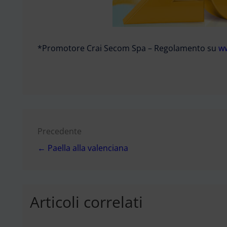
*Promotore Crai Secom Spa – Regolamento su
ww
Navigazione
Precedente
← Paella alla valenciana
articoli
Articoli correlati