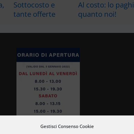
a,
Sottocosto e
Al costo: lo pagh
tante offerte
quanto noi!
Gestisci Consenso Cookie