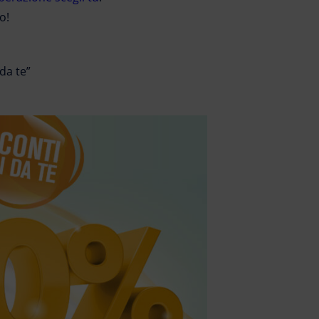
o!
 da te”