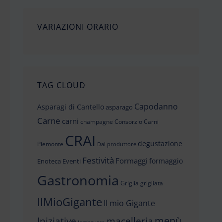
VARIAZIONI ORARIO
TAG CLOUD
Capodanno
Asparagi di Cantello
asparago
Carne
carni
champagne
Consorzio Carni
CRAI
degustazione
Piemonte
Dal produttore
Festività
Formaggi
formaggio
Enoteca
Eventi
Gastronomia
Griglia
grigliata
IlMioGigante
Il mio Gigante
menù
Iniziative
macelleria