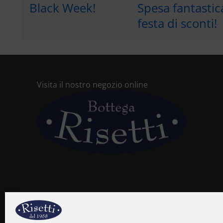
Black Week!
Spesa fantastic
festa di sconti!
Visita il nostro negozio online