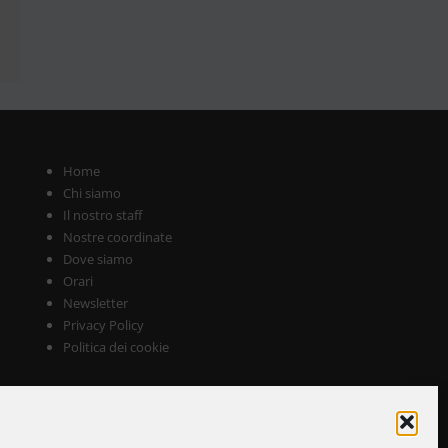
i
Home
Chi siamo
Il nostro staff
Nostre coordinate
Dove siamo
Orari
Newsletter
Privacy Policy
Politica dei cookie