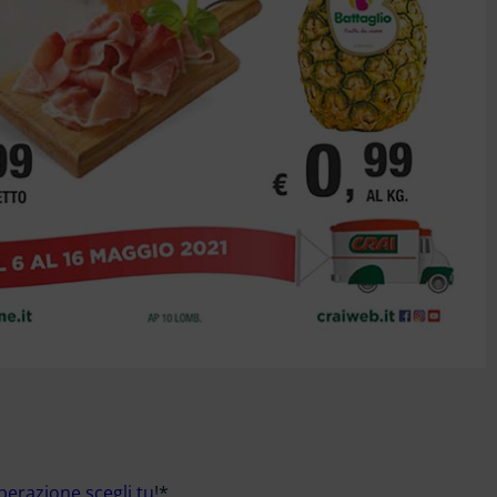
perazione scegli tu
!*