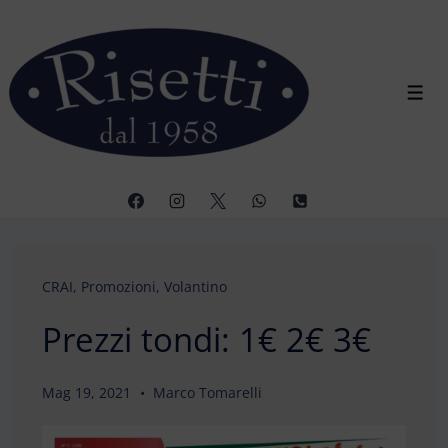
↓
Vai
al
contenuto
Men
principale
CRAI
,
Promozioni
,
Volantino
Prezzi tondi: 1€ 2€ 3€
Mag 19, 2021
Marco Tomarelli