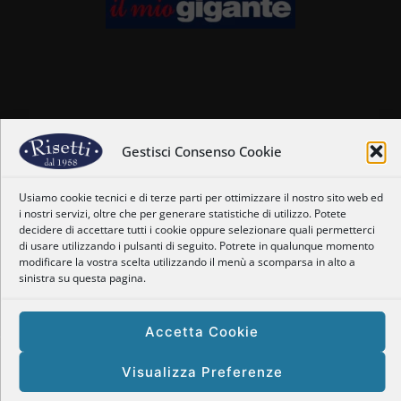
Home
Chi siamo
Gestisci Consenso Cookie
Il nostro staff
Nostre coordinate
Usiamo cookie tecnici e di terze parti per ottimizzare il nostro sito web ed
Dove siamo
i nostri servizi, oltre che per generare statistiche di utilizzo. Potete
Orari
decidere di accettare tutti i cookie oppure selezionare quali permetterci
Newsletter
di usare utilizzando i pulsanti di seguito. Potrete in qualunque momento
modificare la vostra scelta utilizzando il menù a scomparsa in alto a
Privacy Policy
sinistra su questa pagina.
Politica dei cookie
Accetta Cookie
Copyright © 2025 Enogastronomia Risetti – P.Iva: 01469660128
Visualizza Preferenze
Powered by
Tema responsive
| Site by
Tomarelli Marco