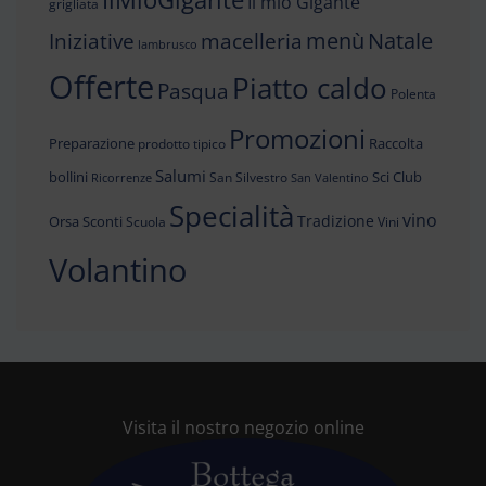
Il mio Gigante
grigliata
menù
Iniziative
Natale
macelleria
lambrusco
Offerte
Piatto caldo
Pasqua
Polenta
Promozioni
Preparazione
Raccolta
prodotto tipico
Salumi
bollini
Sci Club
San Silvestro
Ricorrenze
San Valentino
Specialità
vino
Tradizione
Orsa
Sconti
Scuola
Vini
Volantino
Visita il nostro negozio online