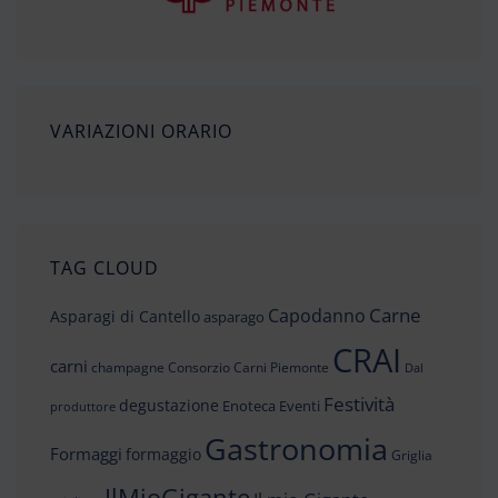
VARIAZIONI ORARIO
TAG CLOUD
Carne
Capodanno
Asparagi di Cantello
asparago
CRAI
carni
champagne
Consorzio Carni Piemonte
Dal
Festività
degustazione
Enoteca
Eventi
produttore
Gastronomia
Formaggi
formaggio
Griglia
IlMioGigante