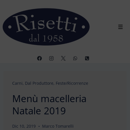
↓
Vai
al
contenuto
Men
principale
Carni
,
Dal Produttore
,
Feste/Ricorrenze
Menù macelleria
Natale 2019
Dic 10, 2019
Marco Tomarelli