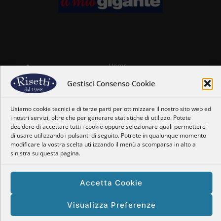
Home
Chi siamo
Gestisci Consenso Cookie
Il nostro staff
Nostre coordinate
Usiamo cookie tecnici e di terze parti per ottimizzare il nostro sito web ed
Dove siamo
i nostri servizi, oltre che per generare statistiche di utilizzo. Potete
Orari
decidere di accettare tutti i cookie oppure selezionare quali permetterci
Newsletter
di usare utilizzando i pulsanti di seguito. Potrete in qualunque momento
Privacy Policy
modificare la vostra scelta utilizzando il menù a scomparsa in alto a
Politica dei cookie
sinistra su questa pagina.
Accetta Cookie
Copyright © 2025 Enogastronomia Risetti – P.Iva: 01469660128
Visualizza Preferenze
Powered by
Tema responsive
| Site by
Tomarelli Marco