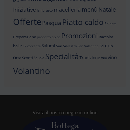
menù
Iniziative
Natale
macelleria
lambrusco
Offerte
Piatto caldo
Pasqua
Polenta
Promozioni
Preparazione
Raccolta
prodotto tipico
Salumi
bollini
Sci Club
San Silvestro
Ricorrenze
San Valentino
Specialità
vino
Tradizione
Orsa
Sconti
Scuola
Vini
Volantino
Visita il nostro negozio online