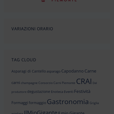
VARIAZIONI ORARIO
TAG CLOUD
Carne
Capodanno
Asparagi di Cantello
asparago
CRAI
carni
champagne
Consorzio Carni Piemonte
Dal
Festività
degustazione
Enoteca
Eventi
produttore
Gastronomia
Formaggi
formaggio
Griglia
IlMioGigante
Il mio Gigante
grigliata