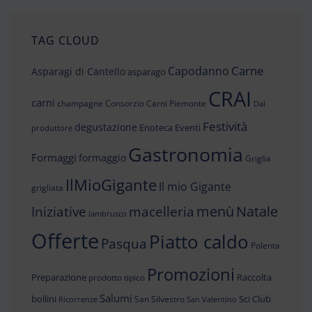
TAG CLOUD
Carne
Capodanno
Asparagi di Cantello
asparago
CRAI
carni
champagne
Consorzio Carni Piemonte
Dal
Festività
degustazione
Enoteca
Eventi
produttore
Gastronomia
Formaggi
formaggio
Griglia
IlMioGigante
Il mio Gigante
grigliata
menù
Iniziative
Natale
macelleria
lambrusco
Offerte
Piatto caldo
Pasqua
Polenta
Promozioni
Preparazione
Raccolta
prodotto tipico
Salumi
bollini
Sci Club
San Silvestro
Ricorrenze
San Valentino