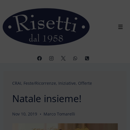
↓
Vai
al
contenuto
Men
principale
CRAI
,
Feste/Ricorrenze
,
Iniziative
,
Offerte
Natale insieme!
Nov 10, 2019
Marco Tomarelli