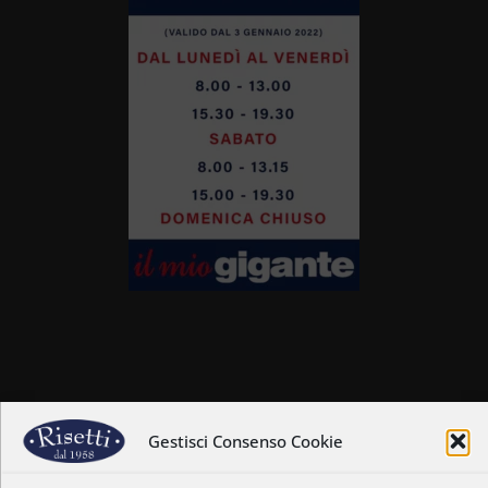
Home
Chi siamo
Gestisci Consenso Cookie
Il nostro staff
Nostre coordinate