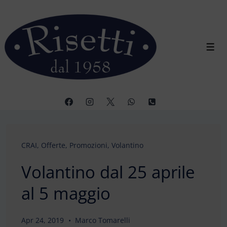
↓
Vai
al
contenuto
Men
principale
CRAI
,
Offerte
,
Promozioni
,
Volantino
Volantino dal 25 aprile
al 5 maggio
Apr 24, 2019
Marco Tomarelli