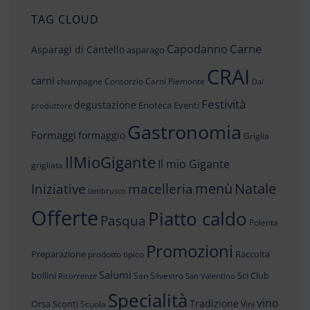
TAG CLOUD
Carne
Capodanno
Asparagi di Cantello
asparago
CRAI
carni
champagne
Consorzio Carni Piemonte
Dal
Festività
degustazione
Enoteca
Eventi
produttore
Gastronomia
Formaggi
formaggio
Griglia
IlMioGigante
Il mio Gigante
grigliata
menù
Iniziative
Natale
macelleria
lambrusco
Offerte
Piatto caldo
Pasqua
Polenta
Promozioni
Preparazione
Raccolta
prodotto tipico
Salumi
bollini
Sci Club
San Silvestro
Ricorrenze
San Valentino
Specialità
vino
Tradizione
Orsa
Sconti
Scuola
Vini