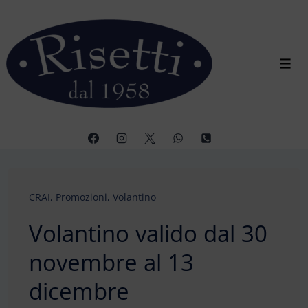
↓
Vai
al
contenuto
Men
principale
CRAI
,
Promozioni
,
Volantino
Volantino valido dal 30
novembre al 13
dicembre