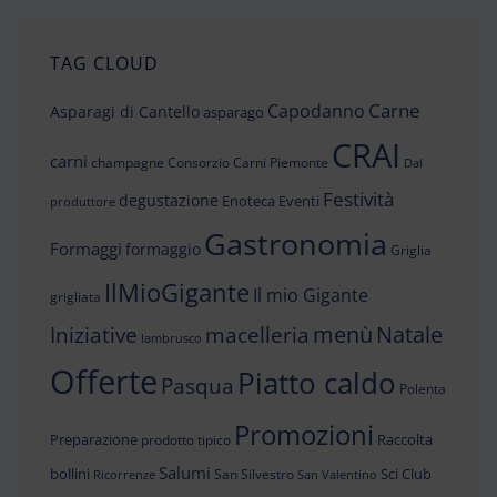
TAG CLOUD
Carne
Capodanno
Asparagi di Cantello
asparago
CRAI
carni
champagne
Consorzio Carni Piemonte
Dal
Festività
degustazione
Enoteca
Eventi
produttore
Gastronomia
Formaggi
formaggio
Griglia
IlMioGigante
Il mio Gigante
grigliata
menù
Iniziative
Natale
macelleria
lambrusco
Offerte
Piatto caldo
Pasqua
Polenta
Promozioni
Preparazione
Raccolta
prodotto tipico
Salumi
bollini
Sci Club
San Silvestro
Ricorrenze
San Valentino