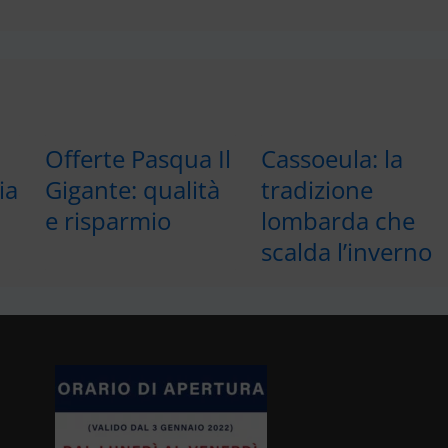
Offerte Pasqua Il
Cassoeula: la
ia
Gigante: qualità
tradizione
e risparmio
lombarda che
scalda l’inverno