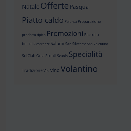
Offerte
Natale
Pasqua
Piatto caldo
Preparazione
Polenta
Promozioni
Raccolta
prodotto tipico
Salumi
bollini
San Silvestro
Ricorrenze
San Valentino
Specialità
Sci Club Orsa
Sconti
Scuola
Volantino
vino
Tradizione
Vini