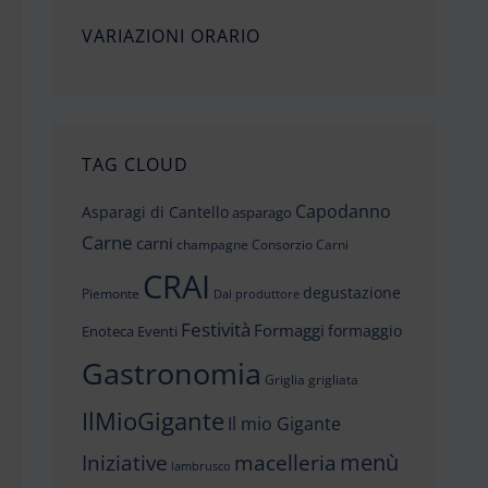
VARIAZIONI ORARIO
TAG CLOUD
Capodanno
Asparagi di Cantello
asparago
Carne
carni
champagne
Consorzio Carni
CRAI
degustazione
Piemonte
Dal produttore
Festività
Formaggi
formaggio
Enoteca
Eventi
Gastronomia
Griglia
grigliata
IlMioGigante
Il mio Gigante
menù
Iniziative
macelleria
lambrusco