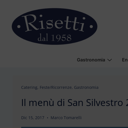
↓
Vai
al
contenuto
principale
Menu
Gastronomia
En
principale
Catering
,
Feste/Ricorrenze
,
Gastronomia
Il menù di San Silvestro
Dic 15, 2017
Marco Tomarelli