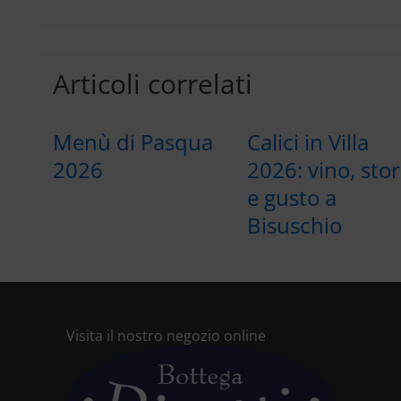
Articoli correlati
Menù di Pasqua
Calici in Villa
2026
2026: vino, stor
e gusto a
Bisuschio
Visita il nostro negozio online