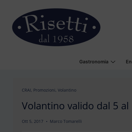
↓
Vai
al
contenuto
principale
Menu
Gastronomia
En
principale
CRAI
,
Promozioni
,
Volantino
Volantino valido dal 5 al
Ott 5, 2017
Marco Tomarelli