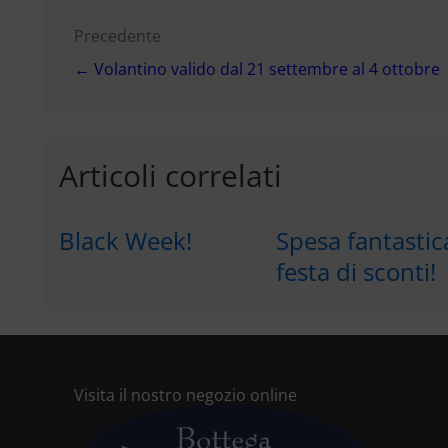
Navigazione
Precedente
← Volantino valido dal 21 settembre al 4 ottobre
articoli
Articoli correlati
Black Week!
Spesa fantastic
festa di sconti!
Visita il nostro negozio online