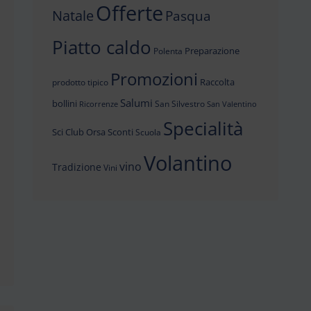
Offerte
Natale
Pasqua
Piatto caldo
Preparazione
Polenta
Promozioni
Raccolta
prodotto tipico
Salumi
bollini
San Silvestro
Ricorrenze
San Valentino
Specialità
Sci Club Orsa
Sconti
Scuola
Volantino
vino
Tradizione
Vini