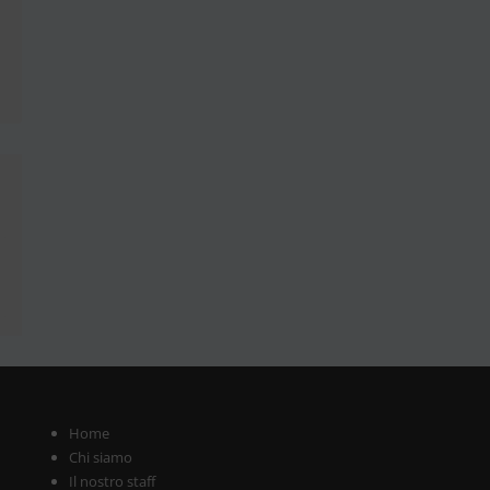
i
Home
Chi siamo
Il nostro staff