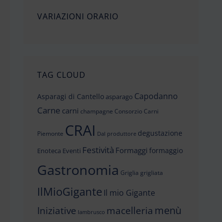
VARIAZIONI ORARIO
TAG CLOUD
Capodanno
Asparagi di Cantello
asparago
Carne
carni
champagne
Consorzio Carni
CRAI
degustazione
Piemonte
Dal produttore
Festività
Formaggi
formaggio
Enoteca
Eventi
Gastronomia
Griglia
grigliata
IlMioGigante
Il mio Gigante
menù
Iniziative
macelleria
lambrusco