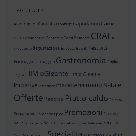
TAG CLOUD
Carne
Capodanno
Asparagi di Cantello
asparago
CRAI
carni
champagne
Consorzio Carni Piemonte
Dal
Festività
degustazione
Enoteca
Eventi
produttore
Gastronomia
Formaggi
formaggio
Griglia
IlMioGigante
Il mio Gigante
grigliata
menù
Iniziative
Natale
macelleria
lambrusco
Offerte
Piatto caldo
Pasqua
Polenta
Promozioni
Preparazione
Raccolta
prodotto tipico
Salumi
bollini
Sci Club
San Silvestro
Ricorrenze
San Valentino
Specialità
vino
Tradizione
Orsa
Sconti
Scuola
Vini