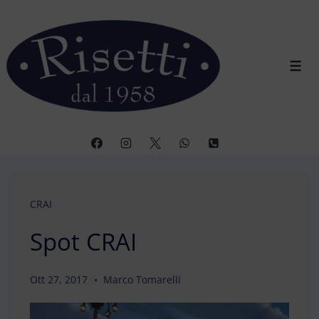
↓
Vai
al
contenuto
Men
principale
CRAI
Spot CRAI
Ott 27, 2017
Marco Tomarelli