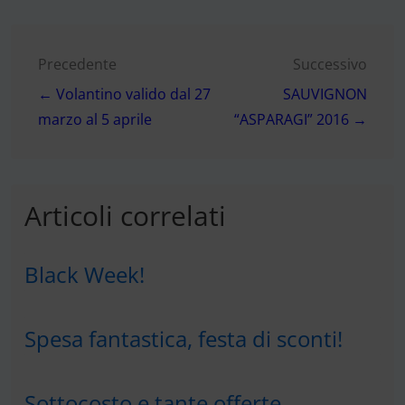
Navigazione
Precedente
Successivo
← Volantino valido dal 27
SAUVIGNON
articoli
marzo al 5 aprile
“ASPARAGI” 2016 →
Articoli correlati
Black Week!
Spesa fantastica, festa di sconti!
Sottocosto e tante offerte