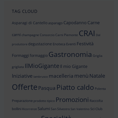
TAG CLOUD
Carne
Capodanno
Asparagi di Cantello
asparago
CRAI
carni
champagne
Consorzio Carni Piemonte
Dal
Festività
degustazione
Enoteca
Eventi
produttore
Gastronomia
Formaggi
formaggio
Griglia
IlMioGigante
Il mio Gigante
grigliata
menù
Iniziative
Natale
macelleria
lambrusco
Offerte
Piatto caldo
Pasqua
Polenta
Promozioni
Preparazione
Raccolta
prodotto tipico
Salumi
bollini
Sci Club
San Silvestro
Ricorrenze
San Valentino