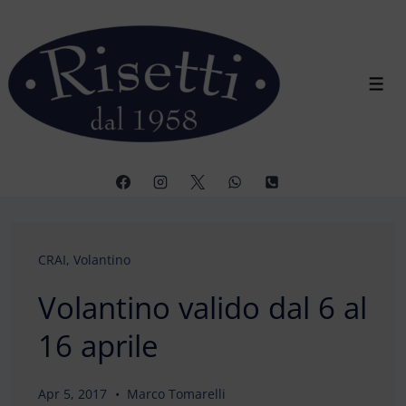
↓
Vai
al
contenuto
Men
principale
CRAI
,
Volantino
Volantino valido dal 6 al
16 aprile
Apr 5, 2017
Marco Tomarelli