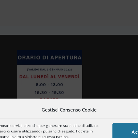
Gestisci Consenso Cookie
ostri servizi, oltre che per generare statistiche di utilizzo.
ci di usare utilizzando i pulsanti di seguito. Potrete in
Ac
rsa in alto a sinistra su questa pagina.