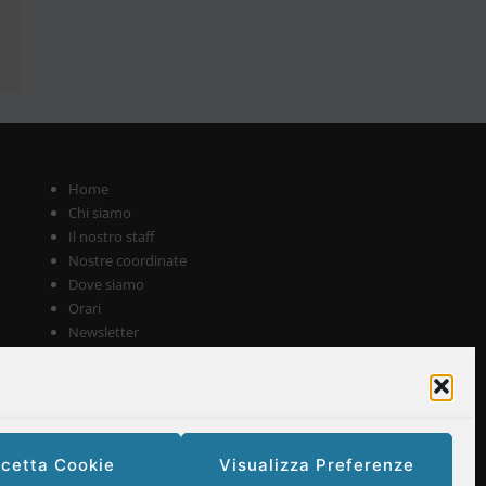
Home
Chi siamo
Il nostro staff
Nostre coordinate
Dove siamo
Orari
Newsletter
Privacy Policy
Politica dei cookie
cetta Cookie
Visualizza Preferenze