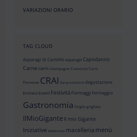
VARIAZIONI ORARIO
TAG CLOUD
Capodanno
Asparagi di Cantello
asparago
Carne
carni
champagne
Consorzio Carni
CRAI
degustazione
Piemonte
Dal produttore
Festività
Formaggi
formaggio
Enoteca
Eventi
Gastronomia
Griglia
grigliata
IlMioGigante
Il mio Gigante
menù
Iniziative
macelleria
lambrusco