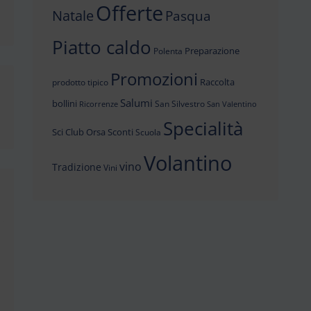
Offerte
Natale
Pasqua
Piatto caldo
Preparazione
Polenta
Promozioni
Raccolta
prodotto tipico
Salumi
bollini
San Silvestro
Ricorrenze
San Valentino
Specialità
Sci Club Orsa
Sconti
Scuola
Volantino
vino
Tradizione
Vini