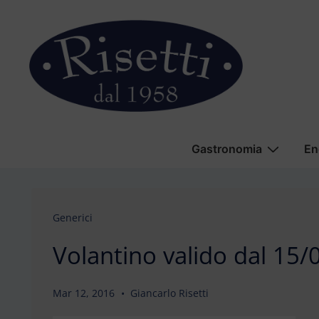
↓
Vai
al
contenuto
principale
Menu
Gastronomia
En
principale
Generici
Volantino valido dal 15
Mar 12, 2016
Giancarlo Risetti