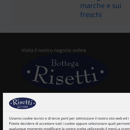
marche e sui
freschi
Visita il nostro negozio online
Usiamo cookie tecnici e di terze parti per ottimizzare il nostro sito web ed i n
Potete decidere di accettare tutti i cookie oppure selezionare quali permetter
qualunque momento modificare la vostra scelta utilizzando il menù a scompa