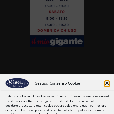
Home
Chi siamo
Gestisci Consenso Cookie
Il nostro staff
Nostre coordinate
Usiamo cookie tecnici e di terze parti per ottimizzare il nostro sito web ed
Dove siamo
i nostri servizi, oltre che per generare statistiche di utilizzo. Potete
Orari
decidere di accettare tutti i cookie oppure selezionare quali permetterci
Newsletter
di usare utilizzando i pulsanti di seguito. Potrete in qualunque momento
Privacy Policy