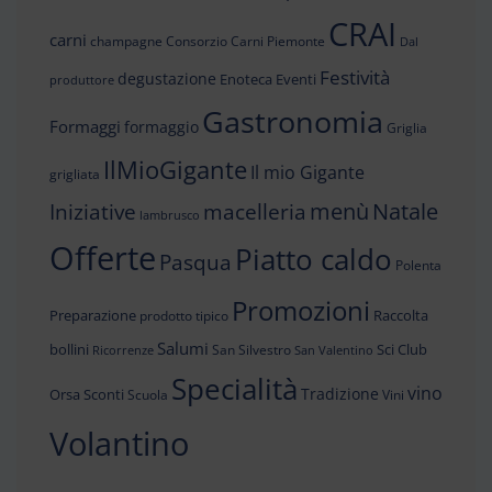
CRAI
carni
champagne
Consorzio Carni Piemonte
Dal
Festività
degustazione
Enoteca
Eventi
produttore
Gastronomia
Formaggi
formaggio
Griglia
IlMioGigante
Il mio Gigante
grigliata
menù
Iniziative
Natale
macelleria
lambrusco
Offerte
Piatto caldo
Pasqua
Polenta
Promozioni
Preparazione
Raccolta
prodotto tipico
Salumi
bollini
Sci Club
San Silvestro
Ricorrenze
San Valentino
Specialità
vino
Tradizione
Orsa
Sconti
Scuola
Vini
Volantino