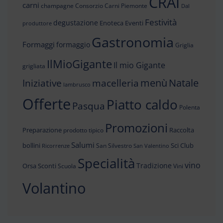
CRAI
carni
champagne
Consorzio Carni Piemonte
Dal
Festività
degustazione
Enoteca
Eventi
produttore
Gastronomia
Formaggi
formaggio
Griglia
IlMioGigante
Il mio Gigante
grigliata
menù
Iniziative
Natale
macelleria
lambrusco
Offerte
Piatto caldo
Pasqua
Polenta
Promozioni
Preparazione
Raccolta
prodotto tipico
Salumi
bollini
Sci Club
San Silvestro
Ricorrenze
San Valentino
Specialità
vino
Tradizione
Orsa
Sconti
Scuola
Vini
Volantino