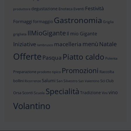
Festività
degustazione
Enoteca
Eventi
produttore
Gastronomia
Formaggi
formaggio
Griglia
IlMioGigante
Il mio Gigante
grigliata
menù
Iniziative
Natale
macelleria
lambrusco
Offerte
Piatto caldo
Pasqua
Polenta
Promozioni
Preparazione
Raccolta
prodotto tipico
Salumi
bollini
Sci Club
San Silvestro
Ricorrenze
San Valentino
Specialità
vino
Tradizione
Orsa
Sconti
Scuola
Vini
Volantino