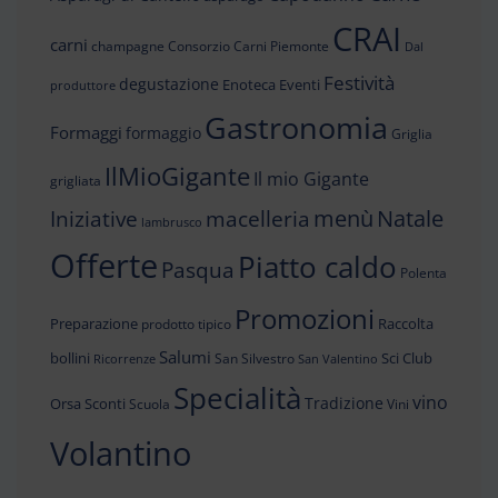
CRAI
carni
champagne
Consorzio Carni Piemonte
Dal
Festività
degustazione
Enoteca
Eventi
produttore
Gastronomia
Formaggi
formaggio
Griglia
IlMioGigante
Il mio Gigante
grigliata
menù
Iniziative
Natale
macelleria
lambrusco
Offerte
Piatto caldo
Pasqua
Polenta
Promozioni
Preparazione
Raccolta
prodotto tipico
Salumi
bollini
Sci Club
San Silvestro
Ricorrenze
San Valentino
Specialità
vino
Tradizione
Orsa
Sconti
Scuola
Vini
Volantino