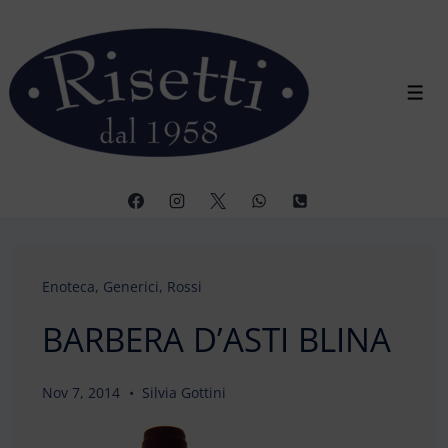
↓
Vai
al
contenuto
Men
principale
Enoteca
,
Generici
,
Rossi
BARBERA D’ASTI BLINA
Nov 7, 2014
Silvia Gottini