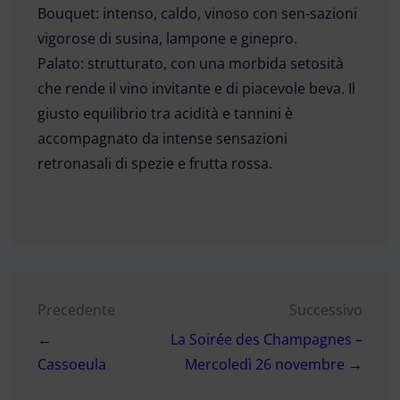
Bouquet:
intenso, caldo, vinoso con sen-sazioni
vigorose di susina, lampone e ginepro.
Palato:
strutturato, con una morbida setosità
che rende il vino invitante e di piacevole beva. Il
giusto equilibrio tra acidità e tannini è
accompagnato da intense sensazioni
retronasali di spezie e frutta rossa.
Navigazione
Precedente
Successivo
←
La Soirée des Champagnes –
articoli
Cassoeula
Mercoledì 26 novembre →