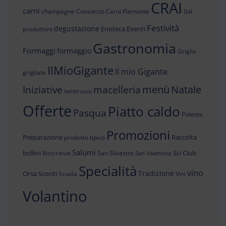
CRAI
carni
champagne
Consorzio Carni Piemonte
Dal
Festività
degustazione
Enoteca
Eventi
produttore
Gastronomia
Formaggi
formaggio
Griglia
IlMioGigante
Il mio Gigante
grigliata
menù
Iniziative
Natale
macelleria
lambrusco
Offerte
Piatto caldo
Pasqua
Polenta
Promozioni
Preparazione
Raccolta
prodotto tipico
Salumi
bollini
Sci Club
San Silvestro
Ricorrenze
San Valentino
Specialità
vino
Tradizione
Orsa
Sconti
Scuola
Vini
Volantino