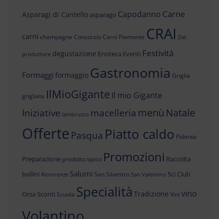
Carne
Capodanno
Asparagi di Cantello
asparago
CRAI
carni
champagne
Consorzio Carni Piemonte
Dal
Festività
degustazione
Enoteca
Eventi
produttore
Gastronomia
Formaggi
formaggio
Griglia
IlMioGigante
Il mio Gigante
grigliata
menù
Iniziative
Natale
macelleria
lambrusco
Offerte
Piatto caldo
Pasqua
Polenta
Promozioni
Preparazione
Raccolta
prodotto tipico
Salumi
bollini
Sci Club
San Silvestro
Ricorrenze
San Valentino
Specialità
vino
Tradizione
Orsa
Sconti
Scuola
Vini
Volantino