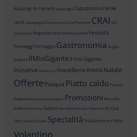
Carne
Capodanno
Asparagi di Cantello
asparago
CRAI
carni
champagne
Consorzio Carni Piemonte
Dal
Festività
degustazione
Enoteca
Eventi
produttore
Gastronomia
Formaggi
formaggio
Griglia
IlMioGigante
Il mio Gigante
grigliata
menù
Iniziative
Natale
macelleria
lambrusco
Offerte
Piatto caldo
Pasqua
Polenta
Promozioni
Preparazione
Raccolta
prodotto tipico
Salumi
bollini
Sci Club
San Silvestro
Ricorrenze
San Valentino
Specialità
vino
Tradizione
Orsa
Sconti
Scuola
Vini
Volantino