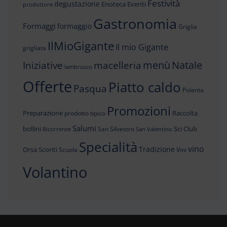
Festività
degustazione
Enoteca
Eventi
produttore
Gastronomia
Formaggi
formaggio
Griglia
IlMioGigante
Il mio Gigante
grigliata
menù
Iniziative
Natale
macelleria
lambrusco
Offerte
Piatto caldo
Pasqua
Polenta
Promozioni
Preparazione
Raccolta
prodotto tipico
Salumi
bollini
Sci Club
San Silvestro
Ricorrenze
San Valentino
Specialità
vino
Tradizione
Orsa
Sconti
Scuola
Vini
Volantino