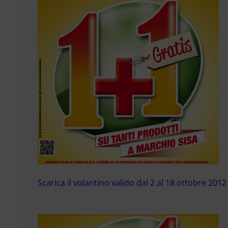
Scarica il volantino valido dal 2 al 18 ottobre 2012