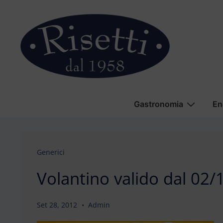
↓
Vai
al
contenuto
principale
Menu
Gastronomia
En
principale
Generici
Volantino valido dal 02
Set 28, 2012
Admin