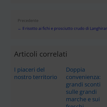
Navigazione
Precedente
← Il risotto ai fichi e prosciutto crudo di Langhira
articoli
Articoli correlati
I piaceri del
Doppia
nostro territorio
convenienza:
grandi sconti
sulle grandi
marche e sui
freschi