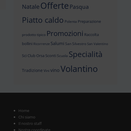
Offerte
Natale
Pasqua
Piatto caldo
Preparazione
Polenta
Promozioni
Raccolta
prodotto tipico
Salumi
bollini
San Silvestro
Ricorrenze
San Valentino
Specialità
Sci Club Orsa
Sconti
Scuola
Volantino
vino
Tradizione
Vini
Home
Chi siamo
Il nostro staff
Nostre coordinate