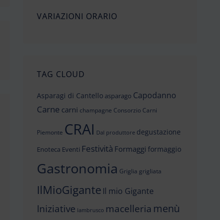
VARIAZIONI ORARIO
TAG CLOUD
Capodanno
Asparagi di Cantello
asparago
Carne
carni
champagne
Consorzio Carni
CRAI
degustazione
Piemonte
Dal produttore
Festività
Formaggi
formaggio
Enoteca
Eventi
Gastronomia
Griglia
grigliata
IlMioGigante
Il mio Gigante
menù
Iniziative
macelleria
lambrusco