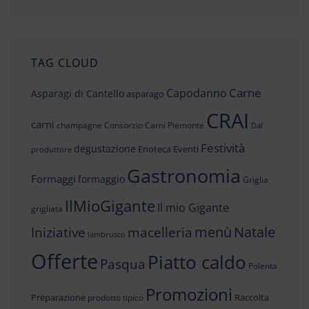
TAG CLOUD
Carne
Capodanno
Asparagi di Cantello
asparago
CRAI
carni
champagne
Consorzio Carni Piemonte
Dal
Festività
degustazione
Enoteca
Eventi
produttore
Gastronomia
Formaggi
formaggio
Griglia
IlMioGigante
Il mio Gigante
grigliata
menù
Iniziative
Natale
macelleria
lambrusco
Offerte
Piatto caldo
Pasqua
Polenta
Promozioni
Preparazione
Raccolta
prodotto tipico