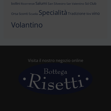
Salumi
bollini
Sci Club
San Silvestro
Ricorrenze
San Valentino
Specialità
vino
Tradizione
Orsa
Sconti
Scuola
Vini
Volantino
Visita il nostro negozio online