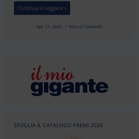
Risotto
Continua A Leggere »
Con
Asparagi
Bianchi
Di
Apr 21, 2021
Marco Tomarelli
Cantello
IGP
E
Timo
Fresco
SFOGLIA IL CATALOGO PREMI 2026